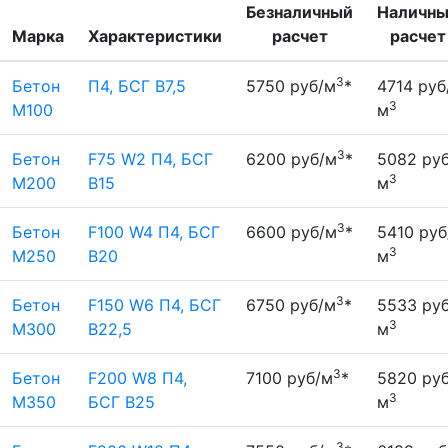
Безналичный
Наличн
Марка
Характеристики
расчет
расчет
3
Бетон
П4, БСГ В7,5
5750 руб/м
*
4714 руб
3
М100
м
3
Бетон
F75 W2 П4, БСГ
6200 руб/м
*
5082 руб
3
М200
В15
м
3
Бетон
F100 W4 П4, БСГ
6600 руб/м
*
5410 руб
3
М250
В20
м
3
Бетон
F150 W6 П4, БСГ
6750 руб/м
*
5533 руб
3
М300
В22,5
м
3
Бетон
F200 W8 П4,
7100 руб/м
*
5820 руб
3
М350
БСГ В25
м
3