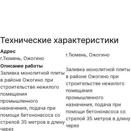
Технические характеристики
Адрес
г.Тюмень, Ожогино
г.Тюмень, Ожогино
Описание работы
Заливка монолитной плиты
Заливка монолитной плиты
в районе Ожогино при
в районе Ожогино при
строительстве нежилого
строительстве нежилого
помещения
помещения
промышленного
промышленного
назначения, подача при
назначения, подача при
помощи бетононасоса со
помощи бетононасоса со
стрелой 35 метров в длину
стрелой 35 метров в длину
через
через